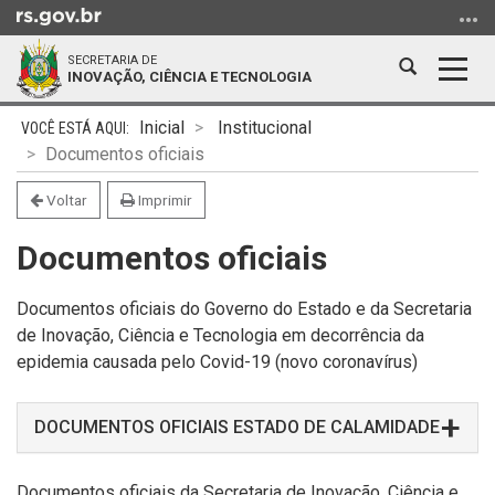
Ir
para
SECRETARIA DE
o
Abrir
Alter
INOVAÇÃO, CIÊNCIA E TECNOLOGIA
conteúdo
a
a
Ir
Início
busca
nave
Inicial
Institucional
para
do
Documentos oficiais
o
conteúdo
menu
Voltar
Imprimir
Ir
Documentos oficiais
para
a
busca
Documentos oficiais do Governo do Estado e da Secretaria
de Inovação, Ciência e Tecnologia em decorrência da
epidemia causada pelo Covid-19 (novo coronavírus)
DOCUMENTOS OFICIAIS ESTADO DE CALAMIDADE
Documentos oficiais da Secretaria de Inovação, Ciência e